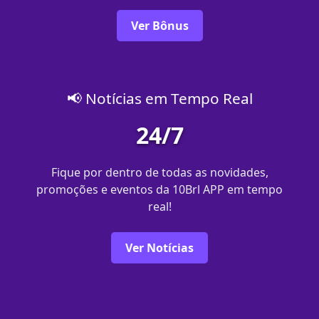
Ver Bônus
📢 Notícias em Tempo Real
24/7
Fique por dentro de todas as novidades,
promoções e eventos da 10Brl APP em tempo
real!
Ver Notícias