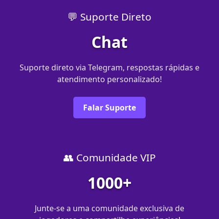
💬 Suporte Direto
Chat
Suporte direto via Telegram, respostas rápidas e
atendimento personalizado!
Falar Suporte
👥 Comunidade VIP
1000+
Junte-se a uma comunidade exclusiva de