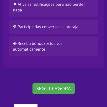
🔔 Ative as notificações para não perder
nada
💬 Participe das conversas e interaja
🎁 Receba bônus exclusivos
automaticamente
SEGUIR AGORA