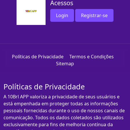
Acessos
Login
Registrar-se
Políticas de Privacidade
Termos e Condições
Sitemap
Políticas de Privacidade
A 10Brl APP valoriza a privacidade de seus usuários e
está empenhada em proteger todas as informações
pessoais fornecidas durante o uso de nossos canais de
comunicação. Todos os dados coletados são utilizados
exclusivamente para fins de melhoria contínua da