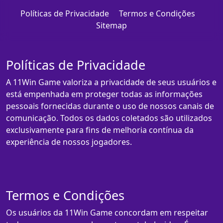
Políticas de Privacidade
Termos e Condições
Sitemap
Políticas de Privacidade
A 11Win Game valoriza a privacidade de seus usuários e
está empenhada em proteger todas as informações
pessoais fornecidas durante o uso de nossos canais de
comunicação. Todos os dados coletados são utilizados
exclusivamente para fins de melhoria contínua da
experiência de nossos jogadores.
Termos e Condições
Os usuários da 11Win Game concordam em respeitar