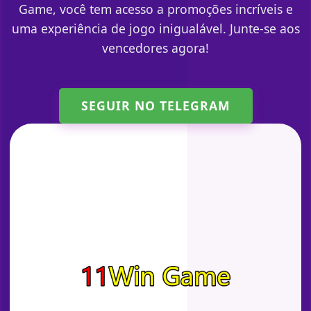
Game, você tem acesso a promoções incríveis e
uma experiência de jogo inigualável. Junte-se aos
vencedores agora!
SEGUIR NO TELEGRAM