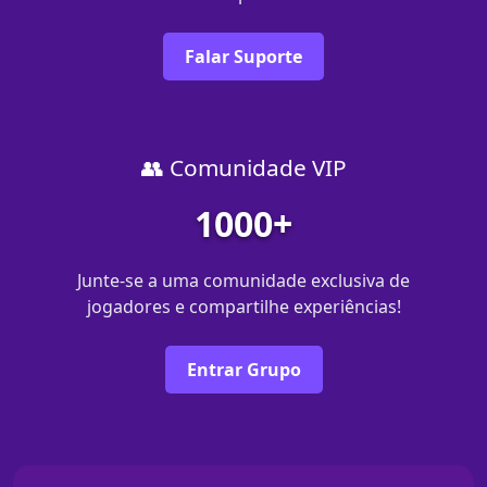
Falar Suporte
👥 Comunidade VIP
1000+
Junte-se a uma comunidade exclusiva de
jogadores e compartilhe experiências!
Entrar Grupo