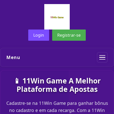
Login
Registrar-se
Menu
📱 11Win Game A Melhor
Plataforma de Apostas
Cadastre-se na 11Win Game para ganhar bônus
no cadastro e em cada recarga. Com a 11Win