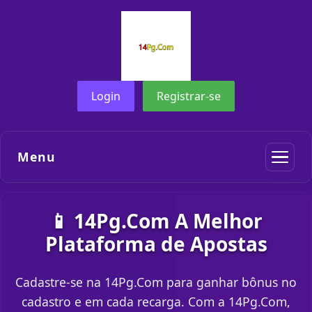
Login
Registrar-se
Menu
📱 14Pg.Com A Melhor
Plataforma de Apostas
Cadastre-se na 14Pg.Com para ganhar bônus no
cadastro e em cada recarga. Com a 14Pg.Com,