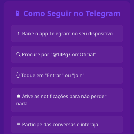
📱 Como Seguir no Telegram
📱 Baixe o app Telegram no seu dispositivo
🔍 Procure por "@14Pg.ComOficial"
👆 Toque em "Entrar" ou "Join"
🔔 Ative as notificações para não perder
nada
💬 Participe das conversas e interaja