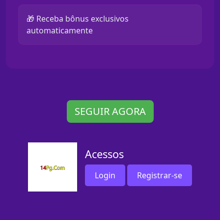
🎁 Receba bônus exclusivos
automaticamente
SEGUIR AGORA
Acessos
Login
Registrar-se