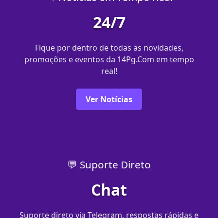
24/7
Fique por dentro de todas as novidades,
promoções e eventos da 14Pg.Com em tempo
real!
Ver Notícias
💬 Suporte Direto
Chat
Suporte direto via Telegram, respostas rápidas e