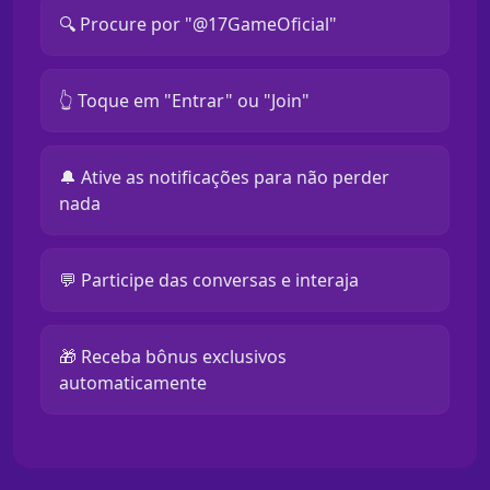
🔍 Procure por "@17GameOficial"
👆 Toque em "Entrar" ou "Join"
🔔 Ative as notificações para não perder
nada
💬 Participe das conversas e interaja
🎁 Receba bônus exclusivos
automaticamente