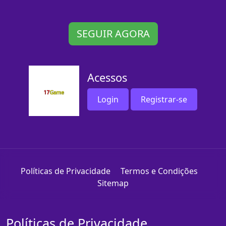
SEGUIR AGORA
Acessos
Login
Registrar-se
Políticas de Privacidade
Termos e Condições
Sitemap
Políticas de Privacidade