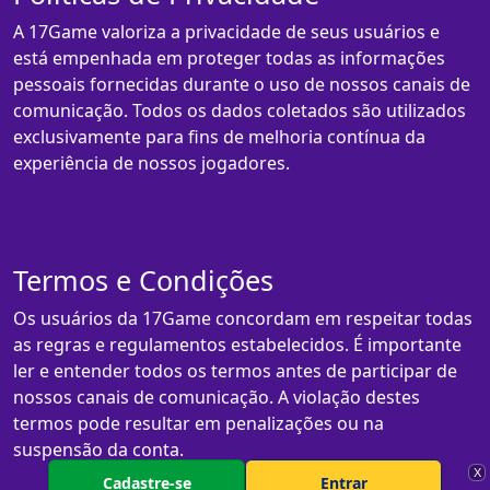
A 17Game valoriza a privacidade de seus usuários e
está empenhada em proteger todas as informações
pessoais fornecidas durante o uso de nossos canais de
comunicação. Todos os dados coletados são utilizados
exclusivamente para fins de melhoria contínua da
experiência de nossos jogadores.
Termos e Condições
Os usuários da 17Game concordam em respeitar todas
as regras e regulamentos estabelecidos. É importante
ler e entender todos os termos antes de participar de
nossos canais de comunicação. A violação destes
termos pode resultar em penalizações ou na
suspensão da conta.
X
Cadastre-se
Entrar