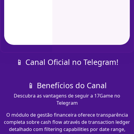
📱 Canal Oficial no Telegram!
📱 Benefícios do Canal
Descubra as vantagens de seguir a 17Game no
Telegram
O módulo de gestão financeira oferece transparência
completa sobre cash flow através de transaction ledger
detalhado com filtering capabilities por date range,