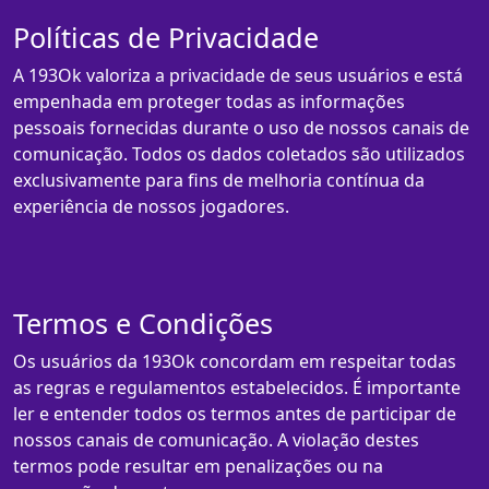
Políticas de Privacidade
A 193Ok valoriza a privacidade de seus usuários e está
empenhada em proteger todas as informações
pessoais fornecidas durante o uso de nossos canais de
comunicação. Todos os dados coletados são utilizados
exclusivamente para fins de melhoria contínua da
experiência de nossos jogadores.
Termos e Condições
Os usuários da 193Ok concordam em respeitar todas
as regras e regulamentos estabelecidos. É importante
ler e entender todos os termos antes de participar de
nossos canais de comunicação. A violação destes
termos pode resultar em penalizações ou na