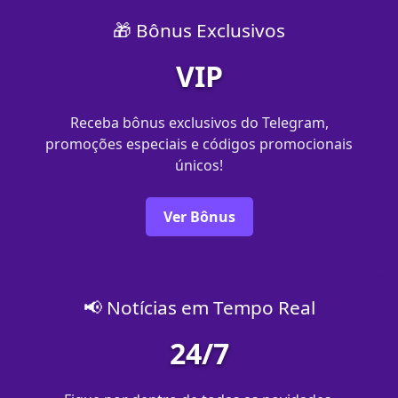
🎁 Bônus Exclusivos
VIP
Receba bônus exclusivos do Telegram,
promoções especiais e códigos promocionais
únicos!
Ver Bônus
📢 Notícias em Tempo Real
24/7