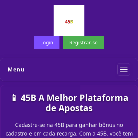
Login
Registrar-se
Menu
📱 45B A Melhor Plataforma
de Apostas
Cadastre-se na 45B para ganhar bônus no
cadastro e em cada recarga. Com a 45B, você tem