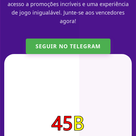
acesso a promoções incríveis e uma experiência
de jogo inigualável. Junte-se aos vencedores
agora!
SEGUIR NO TELEGRAM