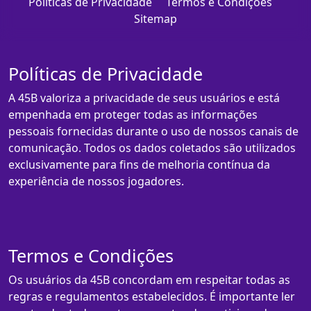
Políticas de Privacidade
Termos e Condições
Sitemap
Políticas de Privacidade
A 45B valoriza a privacidade de seus usuários e está
empenhada em proteger todas as informações
pessoais fornecidas durante o uso de nossos canais de
comunicação. Todos os dados coletados são utilizados
exclusivamente para fins de melhoria contínua da
experiência de nossos jogadores.
Termos e Condições
Os usuários da 45B concordam em respeitar todas as
regras e regulamentos estabelecidos. É importante ler