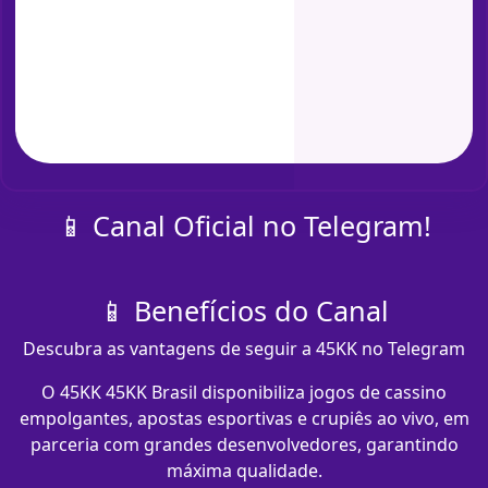
📱 Canal Oficial no Telegram!
📱 Benefícios do Canal
Descubra as vantagens de seguir a 45KK no Telegram
O 45KK 45KK Brasil disponibiliza jogos de cassino
empolgantes, apostas esportivas e crupiês ao vivo, em
parceria com grandes desenvolvedores, garantindo
máxima qualidade.