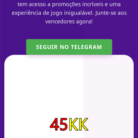
tem acesso a promoções incríveis e uma
experiência de jogo inigualável. Junte-se aos
vencedores agora!
SEGUIR NO TELEGRAM