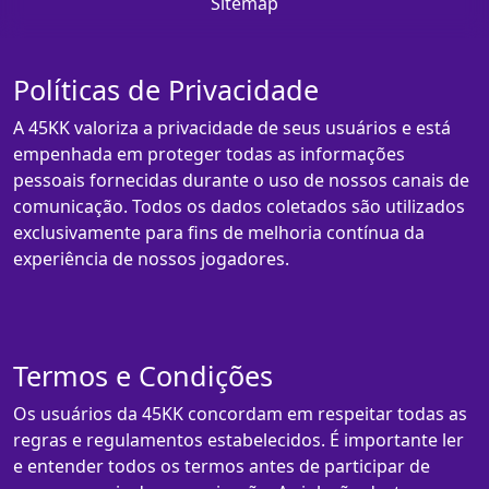
Sitemap
Políticas de Privacidade
A 45KK valoriza a privacidade de seus usuários e está
empenhada em proteger todas as informações
pessoais fornecidas durante o uso de nossos canais de
comunicação. Todos os dados coletados são utilizados
exclusivamente para fins de melhoria contínua da
experiência de nossos jogadores.
Termos e Condições
Os usuários da 45KK concordam em respeitar todas as
regras e regulamentos estabelecidos. É importante ler
e entender todos os termos antes de participar de