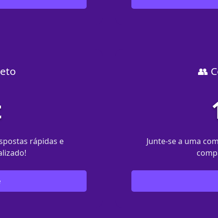
reto
👥 
t
espostas rápidas e
Junte-se a uma com
lizado!
compa
e