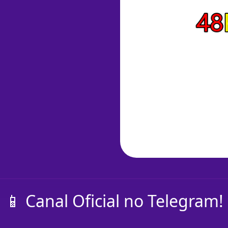
📱 Canal Oficial no Telegram!