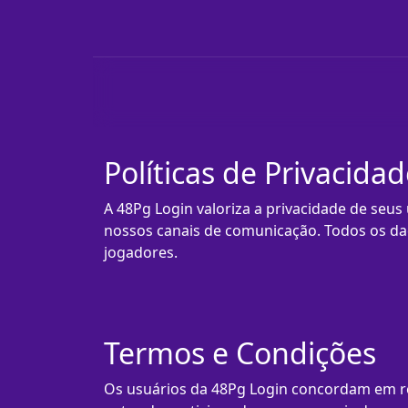
Políticas de Privacida
A 48Pg Login valoriza a privacidade de seu
nossos canais de comunicação. Todos os dad
jogadores.
Termos e Condições
Os usuários da 48Pg Login concordam em res