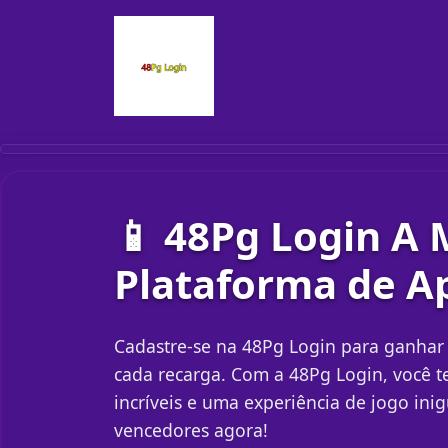
📱 48Pg Login A 
Plataforma de A
Cadastre-se na 48Pg Login para ganhar
cada recarga. Com a 48Pg Login, você 
incríveis e uma experiência de jogo inig
vencedores agora!