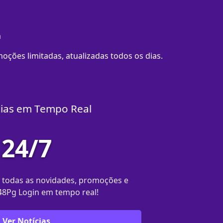
m
oções limitadas, atualizadas todos os dias.
cias em Tempo Real
24/7
e todas as novidades, promoções e
48Pg Login em tempo real!
Ver Notícias