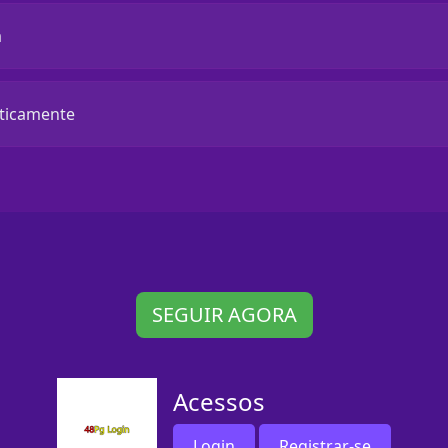
a
aticamente
SEGUIR AGORA
Acessos
Login
Registrar-se