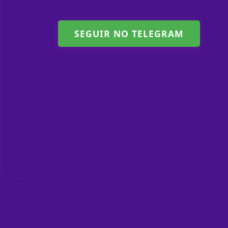
SEGUIR NO TELEGRAM