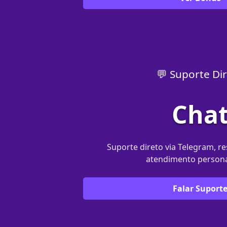
💬 Suporte Di
Cha
Suporte direto via Telegram, r
atendimento persona
Falar Suport