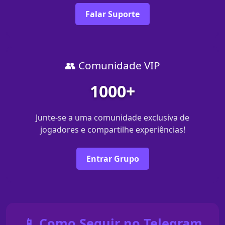
Falar Suporte
👥 Comunidade VIP
1000+
Junte-se a uma comunidade exclusiva de
jogadores e compartilhe experiências!
Entrar Grupo
📱 Como Seguir no Telegram