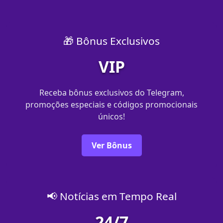
🎁 Bônus Exclusivos
VIP
Receba bônus exclusivos do Telegram,
promoções especiais e códigos promocionais
únicos!
Ver Bônus
📢 Notícias em Tempo Real
24/7