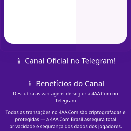
📱 Canal Oficial no Telegram!
📱 Benefícios do Canal
Descubra as vantagens de seguir a 4AA.Com no
Telegram
Todas as transações no 4AA.Com são criptografadas e
protegidas — a 4AA.Com Brasil assegura total
privacidade e segurança dos dados dos jogadores.