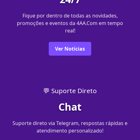
Fique por dentro de todas as novidades,
promoções e eventos da 4AA.Com em tempo
real!
Ver Notícias
💬 Suporte Direto
Chat
Suporte direto via Telegram, respostas rápidas e
atendimento personalizado!