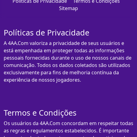
Políticas de Privacidade
Termos e Condições
Sitemap
Políticas de Privacidade
A 4AA.Com valoriza a privacidade de seus usuários e
está empenhada em proteger todas as informações
pessoais fornecidas durante o uso de nossos canais de
comunicação. Todos os dados coletados são utilizados
exclusivamente para fins de melhoria contínua da
experiência de nossos jogadores.
Termos e Condições
Os usuários da 4AA.Com concordam em respeitar todas
as regras e regulamentos estabelecidos. É importante