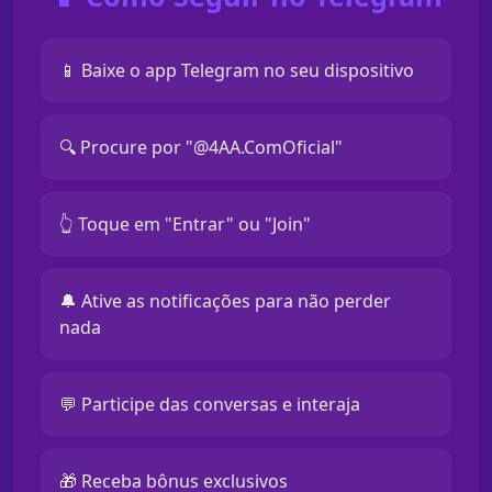
📱 Baixe o app Telegram no seu dispositivo
🔍 Procure por "@4AA.ComOficial"
👆 Toque em "Entrar" ou "Join"
🔔 Ative as notificações para não perder
nada
💬 Participe das conversas e interaja
🎁 Receba bônus exclusivos