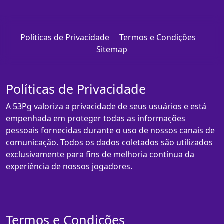
Políticas de Privacidade
Termos e Condições
Sitemap
Políticas de Privacidade
A 53Pg valoriza a privacidade de seus usuários e está
empenhada em proteger todas as informações
pessoais fornecidas durante o uso de nossos canais de
comunicação. Todos os dados coletados são utilizados
exclusivamente para fins de melhoria contínua da
experiência de nossos jogadores.
Termos e Condições