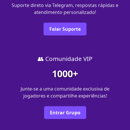
Suporte direto via Telegram, respostas rápidas e
atendimento personalizado!
Falar Suporte
👥 Comunidade VIP
1000+
Junte-se a uma comunidade exclusiva de
jogadores e compartilhe experiências!
Entrar Grupo