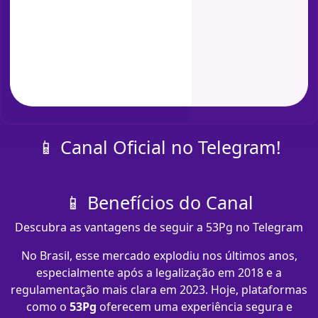
📱 Canal Oficial no Telegram!
📱 Benefícios do Canal
Descubra as vantagens de seguir a 53Pg no Telegram
No Brasil, esse mercado explodiu nos últimos anos,
especialmente após a legalização em 2018 e a
regulamentação mais clara em 2023. Hoje, plataformas
como o
53Pg
oferecem uma experiência segura e