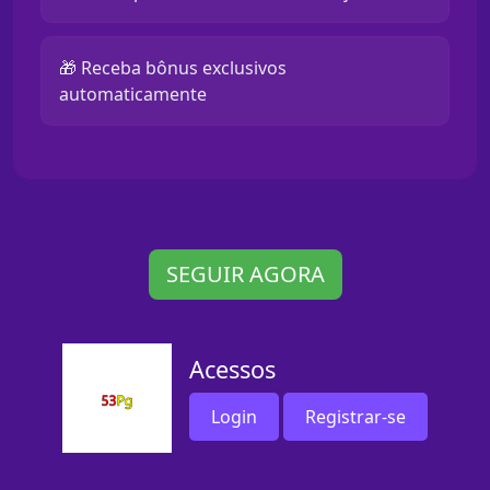
🎁 Receba bônus exclusivos
automaticamente
SEGUIR AGORA
Acessos
Login
Registrar-se