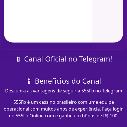
📱 Canal Oficial no Telegram!
📱 Benefícios do Canal
Descubra as vantagens de seguir a 555Fb no Telegram
555Fb é um cassino brasileiro com uma equipe
operacional com muitos anos de experiência. Faça login
no 555Fb Online com e ganhe um bônus de R$ 100.