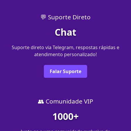
💬 Suporte Direto
Chat
Suporte direto via Telegram, respostas rápidas e
atendimento personalizado!
Falar Suporte
👥 Comunidade VIP
1000+