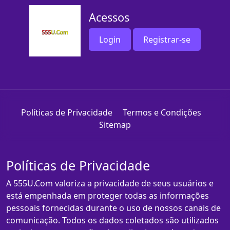
Acessos
Login
Registrar-se
Políticas de Privacidade
Termos e Condições
Sitemap
Políticas de Privacidade
A 555U.Com valoriza a privacidade de seus usuários e
está empenhada em proteger todas as informações
pessoais fornecidas durante o uso de nossos canais de
comunicação. Todos os dados coletados são utilizados