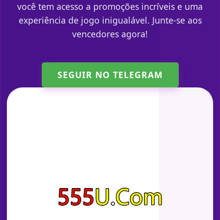
você tem acesso a promoções incríveis e uma
experiência de jogo inigualável. Junte-se aos
vencedores agora!
SEGUIR NO TELEGRAM