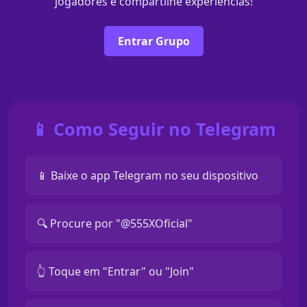
jogadores e compartilhe experiências!
Entrar Grupo
📱 Como Seguir no Telegram
📱 Baixe o app Telegram no seu dispositivo
🔍 Procure por "@555XOficial"
👆 Toque em "Entrar" ou "Join"