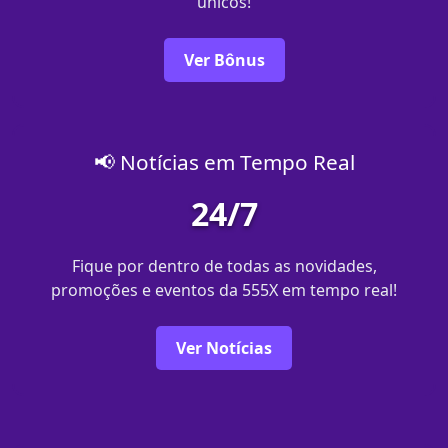
únicos!
Ver Bônus
📢 Notícias em Tempo Real
24/7
Fique por dentro de todas as novidades,
promoções e eventos da 555X em tempo real!
Ver Notícias