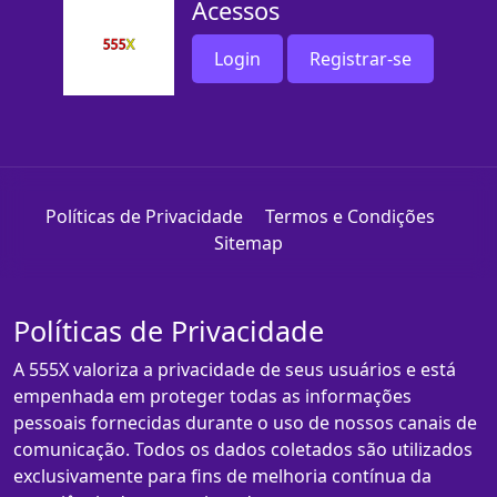
Acessos
Login
Registrar-se
Políticas de Privacidade
Termos e Condições
Sitemap
Políticas de Privacidade
A 555X valoriza a privacidade de seus usuários e está
empenhada em proteger todas as informações
pessoais fornecidas durante o uso de nossos canais de
comunicação. Todos os dados coletados são utilizados
exclusivamente para fins de melhoria contínua da