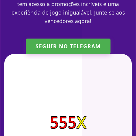
tem acesso a promoções incríveis e uma
experiência de jogo inigualável. Junte-se aos
vencedores agora!
SEGUIR NO TELEGRAM