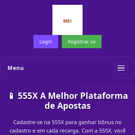
Login
Registrar-se
Menu
📱 555X A Melhor Plataforma
de Apostas
Cadastre-se na 555X para ganhar bônus no
cadastro e em cada recarga. Com a 555X, você