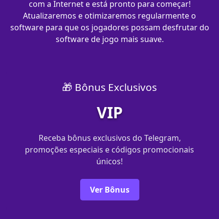
com a Internet e está pronto para começar!
Atualizaremos e otimizaremos regularmente o
software para que os jogadores possam desfrutar do
software de jogo mais suave.
🎁 Bônus Exclusivos
VIP
Receba bônus exclusivos do Telegram,
promoções especiais e códigos promocionais
únicos!
Ver Bônus