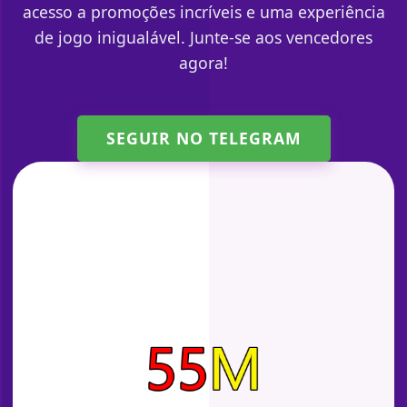
acesso a promoções incríveis e uma experiência
de jogo inigualável. Junte-se aos vencedores
agora!
SEGUIR NO TELEGRAM