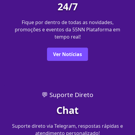
24/7
Fique por dentro de todas as novidades,
promoções e eventos da 55NN Plataforma em
tempo real!
Ver Notícias
💬 Suporte Direto
Chat
Suporte direto via Telegram, respostas rápidas e
atendimento personalizado!