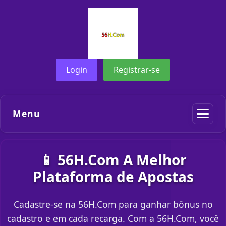
Login
Registrar-se
Menu
📱 56H.Com A Melhor
Plataforma de Apostas
Cadastre-se na 56H.Com para ganhar bônus no
cadastro e em cada recarga. Com a 56H.Com, você