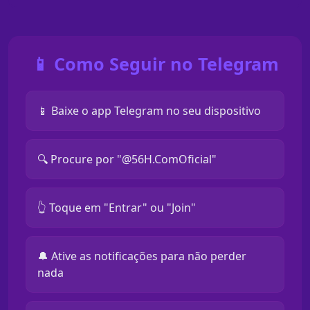
📱 Como Seguir no Telegram
📱 Baixe o app Telegram no seu dispositivo
🔍 Procure por "@56H.ComOficial"
👆 Toque em "Entrar" ou "Join"
🔔 Ative as notificações para não perder
nada