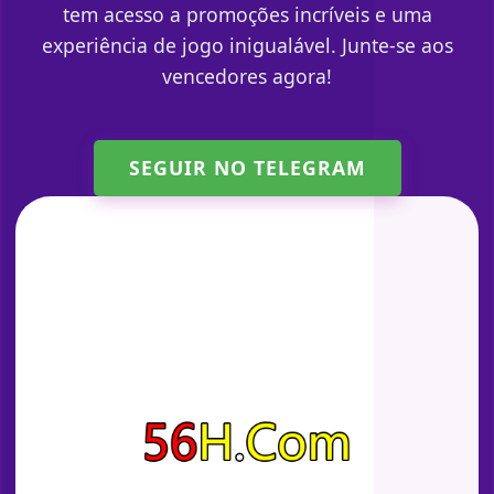
tem acesso a promoções incríveis e uma
experiência de jogo inigualável. Junte-se aos
vencedores agora!
SEGUIR NO TELEGRAM