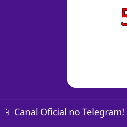
📱 Canal Oficial no Telegram!