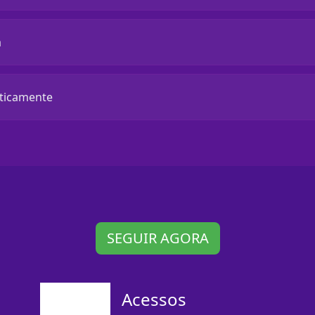
a
aticamente
SEGUIR AGORA
Acessos