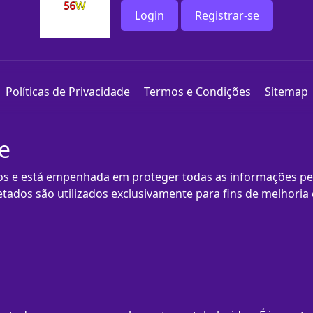
Login
Registrar-se
Políticas de Privacidade
Termos e Condições
Sitemap
de
rios e está empenhada em proteger todas as informações pe
tados são utilizados exclusivamente para fins de melhoria