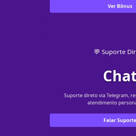
Ver Bônus
💬 Suporte Di
Cha
Suporte direto via Telegram, r
atendimento persona
Falar Suport