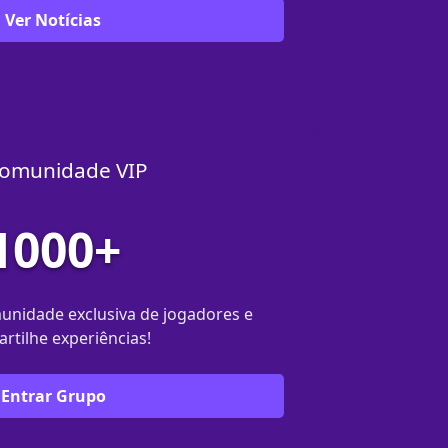
Ver Notícias
Comunidade VIP
1000+
unidade exclusiva de jogadores e
rtilhe experiências!
Entrar Grupo