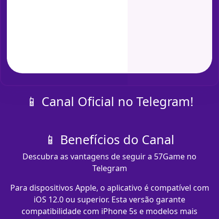
📱 Canal Oficial no Telegram!
📱 Benefícios do Canal
Descubra as vantagens de seguir a 57Game no
Telegram
Para dispositivos Apple, o aplicativo é compatível com
iOS 12.0 ou superior. Esta versão garante
compatibilidade com iPhone 5s e modelos mais