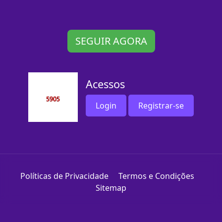
SEGUIR AGORA
Acessos
Login
Registrar-se
Políticas de Privacidade
Termos e Condições
Sitemap