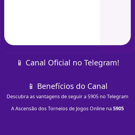
📱 Canal Oficial no Telegram!
📱 Benefícios do Canal
Descubra as vantagens de seguir a 5905 no Telegram
A Ascensão dos Torneios de Jogos Online na
5905