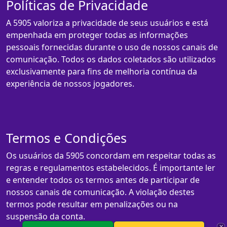
Políticas de Privacidade
A 5905 valoriza a privacidade de seus usuários e está
empenhada em proteger todas as informações
pessoais fornecidas durante o uso de nossos canais de
comunicação. Todos os dados coletados são utilizados
exclusivamente para fins de melhoria contínua da
experiência de nossos jogadores.
Termos e Condições
Os usuários da 5905 concordam em respeitar todas as
regras e regulamentos estabelecidos. É importante ler
e entender todos os termos antes de participar de
nossos canais de comunicação. A violação destes
termos pode resultar em penalizações ou na
suspensão da conta.