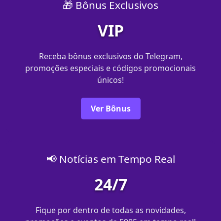
🎁 Bônus Exclusivos
VIP
Receba bônus exclusivos do Telegram,
promoções especiais e códigos promocionais
únicos!
Ver Bônus
📢 Notícias em Tempo Real
24/7
Fique por dentro de todas as novidades,