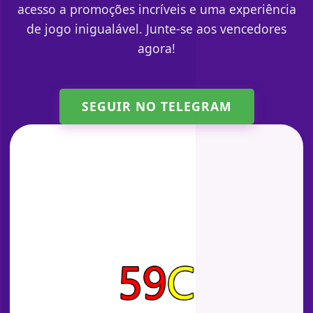
acesso a promoções incríveis e uma experiência
de jogo inigualável. Junte-se aos vencedores
agora!
SEGUIR NO TELEGRAM