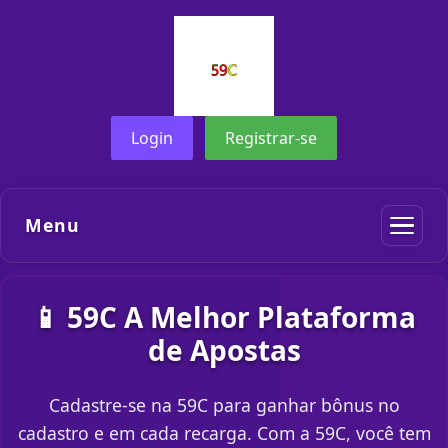
Login
Registrar-se
Menu
📱 59C A Melhor Plataforma
de Apostas
Cadastre-se na 59C para ganhar bônus no
cadastro e em cada recarga. Com a 59C, você tem