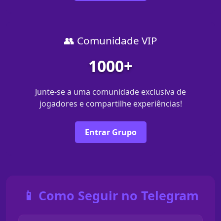
👥 Comunidade VIP
1000+
Junte-se a uma comunidade exclusiva de
jogadores e compartilhe experiências!
Entrar Grupo
📱 Como Seguir no Telegram