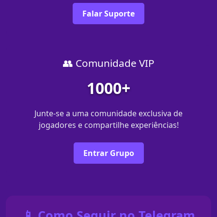
Falar Suporte
👥 Comunidade VIP
1000+
Junte-se a uma comunidade exclusiva de
jogadores e compartilhe experiências!
Entrar Grupo
📱 Como Seguir no Telegram