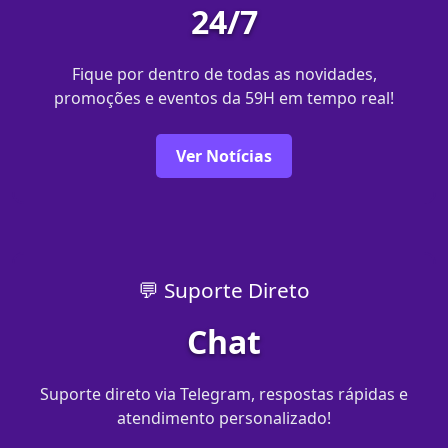
24/7
Fique por dentro de todas as novidades,
promoções e eventos da 59H em tempo real!
Ver Notícias
💬 Suporte Direto
Chat
Suporte direto via Telegram, respostas rápidas e
atendimento personalizado!