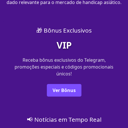
dado relevante para o mercado de handicap asiático.
🎁 Bônus Exclusivos
VIP
Receba bônus exclusivos do Telegram,
promoções especiais e códigos promocionais
únicos!
Ver Bônus
📢 Notícias em Tempo Real