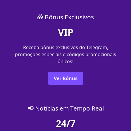
🎁 Bônus Exclusivos
VIP
Receba bônus exclusivos do Telegram,
promoções especiais e códigos promocionais
únicos!
Ver Bônus
📢 Notícias em Tempo Real
24/7