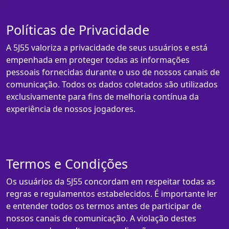
Políticas de Privacidade
A 5J55 valoriza a privacidade de seus usuários e está
empenhada em proteger todas as informações
pessoais fornecidas durante o uso de nossos canais de
comunicação. Todos os dados coletados são utilizados
exclusivamente para fins de melhoria contínua da
experiência de nossos jogadores.
Termos e Condições
Os usuários da 5J55 concordam em respeitar todas as
regras e regulamentos estabelecidos. É importante ler
e entender todos os termos antes de participar de
nossos canais de comunicação. A violação destes