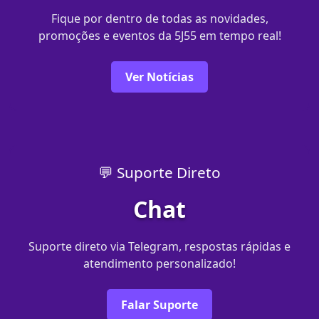
Fique por dentro de todas as novidades,
promoções e eventos da 5J55 em tempo real!
Ver Notícias
💬 Suporte Direto
Chat
Suporte direto via Telegram, respostas rápidas e
atendimento personalizado!
Falar Suporte