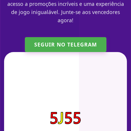
acesso a promoções incríveis e uma experiência
de jogo inigualável. Junte-se aos vencedores
agora!
SEGUIR NO TELEGRAM