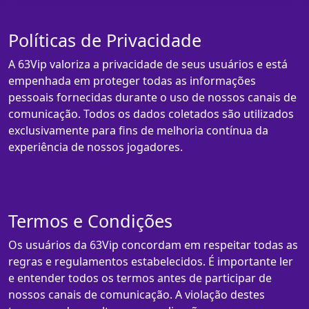
Políticas de Privacidade
A 63Vip valoriza a privacidade de seus usuários e está
empenhada em proteger todas as informações
pessoais fornecidas durante o uso de nossos canais de
comunicação. Todos os dados coletados são utilizados
exclusivamente para fins de melhoria contínua da
experiência de nossos jogadores.
Termos e Condições
Os usuários da 63Vip concordam em respeitar todas as
regras e regulamentos estabelecidos. É importante ler
e entender todos os termos antes de participar de
nossos canais de comunicação. A violação destes