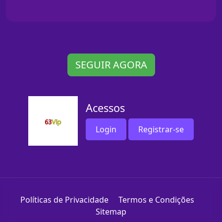
SEGUIR AGORA
Acessos
Login
Registrar-se
Políticas de Privacidade
Termos e Condições
Sitemap