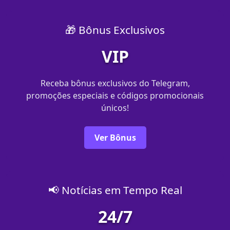
🎁 Bônus Exclusivos
VIP
Receba bônus exclusivos do Telegram,
promoções especiais e códigos promocionais
únicos!
Ver Bônus
📢 Notícias em Tempo Real
24/7