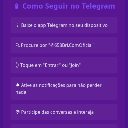
📱 Como Seguir no Telegram
📱 Baixe o app Telegram no seu dispositivo
🔍 Procure por "@658Brl.ComOficial"
👆 Toque em "Entrar" ou "Join"
🔔 Ative as notificações para não perder
nada
💬 Participe das conversas e interaja