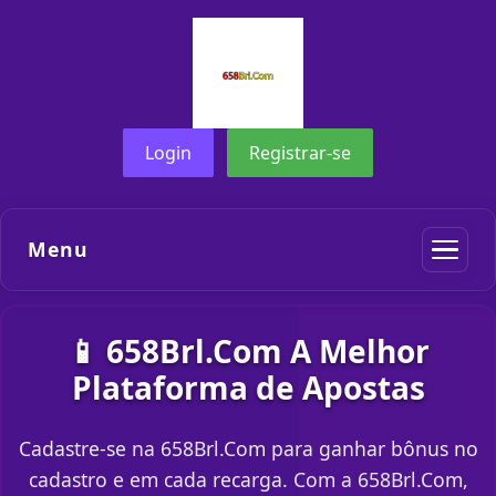
Login
Registrar-se
Menu
📱 658Brl.Com A Melhor
Plataforma de Apostas
Cadastre-se na 658Brl.Com para ganhar bônus no
cadastro e em cada recarga. Com a 658Brl.Com,