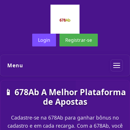
Login
Registrar-se
Menu
📱 678Ab A Melhor Plataforma
de Apostas
Cadastre-se na 678Ab para ganhar bônus no
cadastro e em cada recarga. Com a 678Ab, você