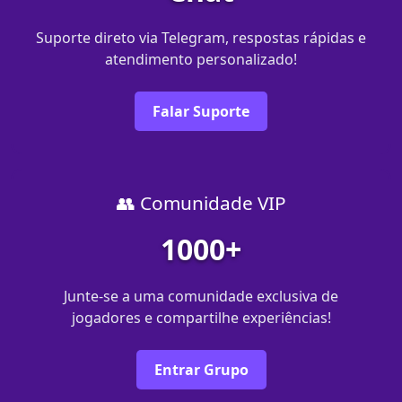
Suporte direto via Telegram, respostas rápidas e
atendimento personalizado!
Falar Suporte
👥 Comunidade VIP
1000+
Junte-se a uma comunidade exclusiva de
jogadores e compartilhe experiências!
Entrar Grupo