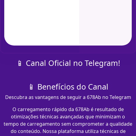
📱 Canal Oficial no Telegram!
📱 Benefícios do Canal
Descubra as vantagens de seguir a 678Ab no Telegram
O carregamento rápido da 678Ab é resultado de
otimizações técnicas avançadas que minimizam o
tempo de carregamento sem comprometer a qualidade
do conteúdo. Nossa plataforma utiliza técnicas de