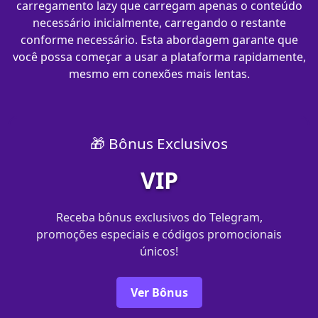
carregamento lazy que carregam apenas o conteúdo
necessário inicialmente, carregando o restante
conforme necessário. Esta abordagem garante que
você possa começar a usar a plataforma rapidamente,
mesmo em conexões mais lentas.
🎁 Bônus Exclusivos
VIP
Receba bônus exclusivos do Telegram,
promoções especiais e códigos promocionais
únicos!
Ver Bônus