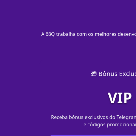
A 68Q trabalha com os melhores desenvo
🎁 Bônus Exclu
VIP
Receba bônus exclusivos do Telegra
e códigos promocionai