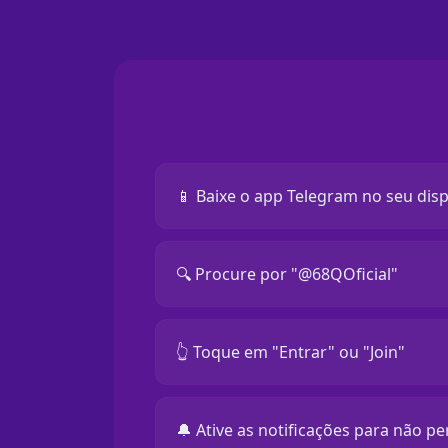
📱 Baixe o app Telegram no seu disp
🔍 Procure por "@68QOficial"
👆 Toque em "Entrar" ou "Join"
🔔 Ative as notificações para não p