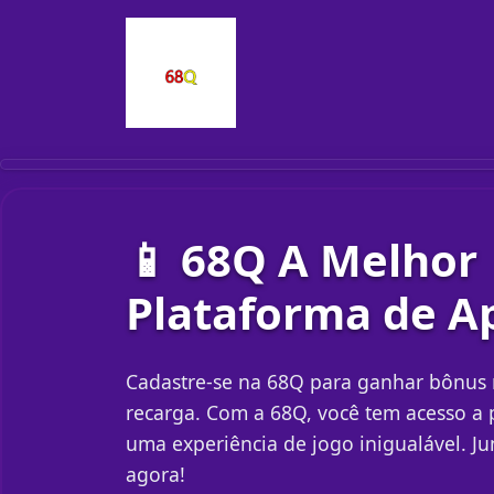
📱 68Q A Melhor
Plataforma de A
Cadastre-se na 68Q para ganhar bônus 
recarga. Com a 68Q, você tem acesso a 
uma experiência de jogo inigualável. J
agora!