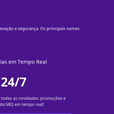
ovação e segurança. Os principais nomes
cias em Tempo Real
24/7
e todas as novidades, promoções e
da 68Q em tempo real!