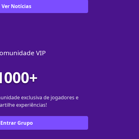
Ver Notícias
Comunidade VIP
1000+
unidade exclusiva de jogadores e
rtilhe experiências!
Entrar Grupo