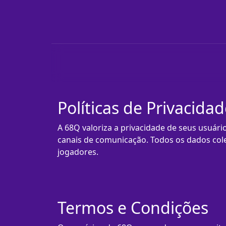
Políticas de Privacida
A 68Q valoriza a privacidade de seus usuár
canais de comunicação. Todos os dados cole
jogadores.
Termos e Condições