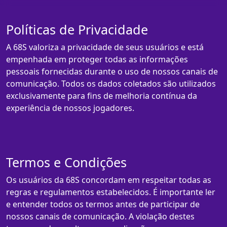
Políticas de Privacidade
A 68S valoriza a privacidade de seus usuários e está
empenhada em proteger todas as informações
pessoais fornecidas durante o uso de nossos canais de
comunicação. Todos os dados coletados são utilizados
exclusivamente para fins de melhoria contínua da
experiência de nossos jogadores.
Termos e Condições
Os usuários da 68S concordam em respeitar todas as
regras e regulamentos estabelecidos. É importante ler
e entender todos os termos antes de participar de
nossos canais de comunicação. A violação destes