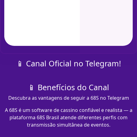
📱 Canal Oficial no Telegram!
📱 Benefícios do Canal
Descubra as vantagens de seguir a 68S no Telegram
A 68S é um software de cassino confiável e realista — a
plataforma 68S Brasil atende diferentes perfis com
transmissão simultânea de eventos.