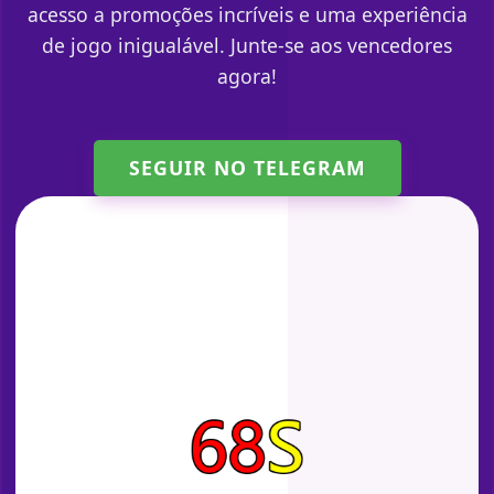
acesso a promoções incríveis e uma experiência
de jogo inigualável. Junte-se aos vencedores
agora!
SEGUIR NO TELEGRAM