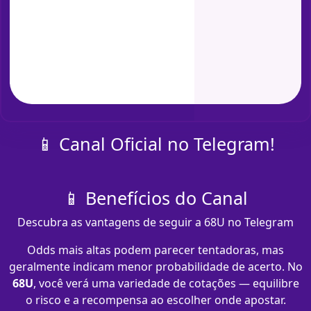
📱 Canal Oficial no Telegram!
📱 Benefícios do Canal
Descubra as vantagens de seguir a 68U no Telegram
Odds mais altas podem parecer tentadoras, mas
geralmente indicam menor probabilidade de acerto. No
68U
, você verá uma variedade de cotações — equilibre
o risco e a recompensa ao escolher onde apostar.