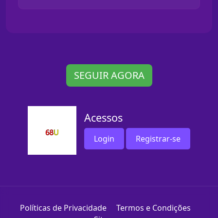
SEGUIR AGORA
Acessos
Login
Registrar-se
Políticas de Privacidade
Termos e Condições