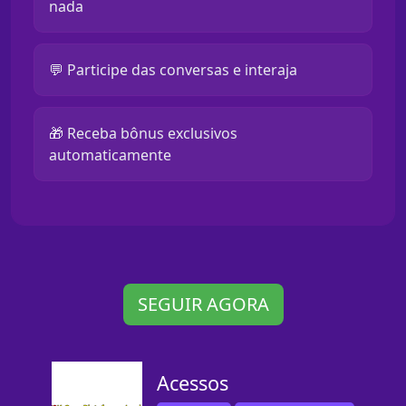
nada
💬 Participe das conversas e interaja
🎁 Receba bônus exclusivos
automaticamente
SEGUIR AGORA
Acessos