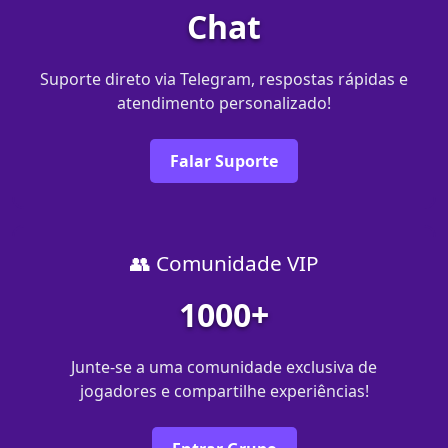
Chat
Suporte direto via Telegram, respostas rápidas e
atendimento personalizado!
Falar Suporte
👥 Comunidade VIP
1000+
Junte-se a uma comunidade exclusiva de
jogadores e compartilhe experiências!