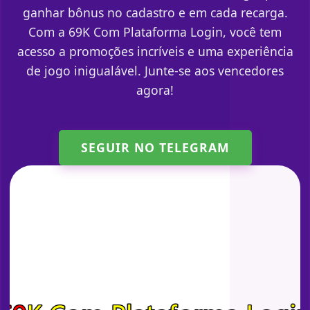
ganhar bônus no cadastro e em cada recarga.
Com a 69K Com Plataforma Login, você tem
acesso a promoções incríveis e uma experiência
de jogo inigualável. Junte-se aos vencedores
agora!
SEGUIR NO TELEGRAM