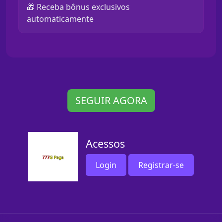
🎁 Receba bônus exclusivos
automaticamente
SEGUIR AGORA
Acessos
Login
Registrar-se