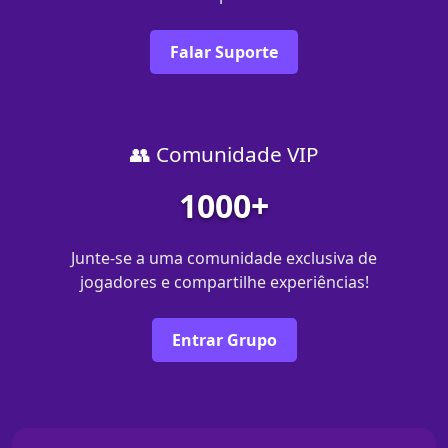
Falar Suporte
👥 Comunidade VIP
1000+
Junte-se a uma comunidade exclusiva de
jogadores e compartilhe experiências!
Entrar Grupo