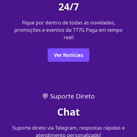
24/7
Fique por dentro de todas as novidades,
promoções e eventos da 777G Paga em tempo
real!
Ver Notícias
💬 Suporte Direto
Chat
Suporte direto via Telegram, respostas rápidas e
atendimento personalizado!