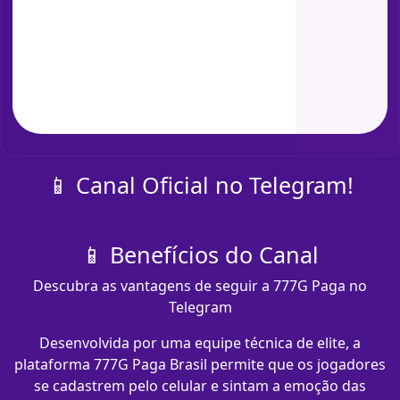
📱 Canal Oficial no Telegram!
📱 Benefícios do Canal
Descubra as vantagens de seguir a 777G Paga no
Telegram
Desenvolvida por uma equipe técnica de elite, a
plataforma 777G Paga Brasil permite que os jogadores
se cadastrem pelo celular e sintam a emoção das