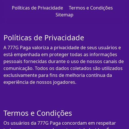
Políticas de Privacidade
Termos e Condições
Sitemap
Políticas de Privacidade
A 777G Paga valoriza a privacidade de seus usuários e
está empenhada em proteger todas as informações
pessoais fornecidas durante o uso de nossos canais de
comunicação. Todos os dados coletados são utilizados
exclusivamente para fins de melhoria contínua da
experiência de nossos jogadores.
Termos e Condições
Os usuários da 777G Paga concordam em respeitar