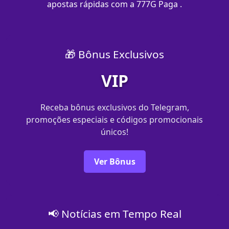
apostas rápidas com a 777G Paga .
🎁 Bônus Exclusivos
VIP
Receba bônus exclusivos do Telegram,
promoções especiais e códigos promocionais
únicos!
Ver Bônus
📢 Notícias em Tempo Real