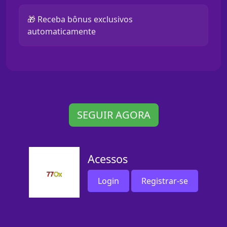
🎁 Receba bônus exclusivos
automaticamente
SEGUIR AGORA
Acessos
Login
Registrar-se