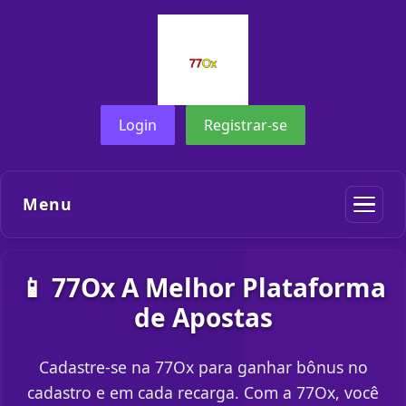
Login
Registrar-se
Menu
📱 77Ox A Melhor Plataforma
de Apostas
Cadastre-se na 77Ox para ganhar bônus no
cadastro e em cada recarga. Com a 77Ox, você