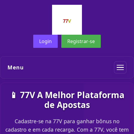
Login
Registrar-se
Menu
📱 77V A Melhor Plataforma
de Apostas
Cadastre-se na 77V para ganhar bônus no
cadastro e em cada recarga. Com a 77V, você tem