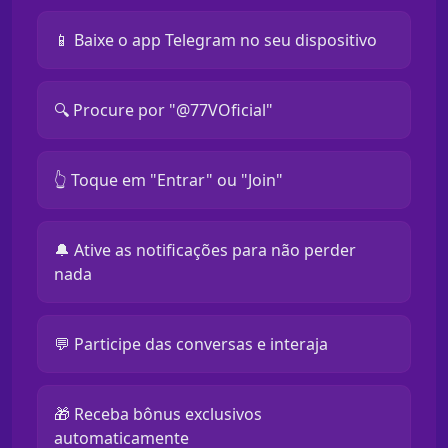
📱 Baixe o app Telegram no seu dispositivo
🔍 Procure por "@77VOficial"
👆 Toque em "Entrar" ou "Join"
🔔 Ative as notificações para não perder
nada
💬 Participe das conversas e interaja
🎁 Receba bônus exclusivos
automaticamente