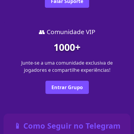
Falar Suporte
👥 Comunidade VIP
1000+
Junte-se a uma comunidade exclusiva de
jogadores e compartilhe experiências!
Entrar Grupo
📱 Como Seguir no Telegram