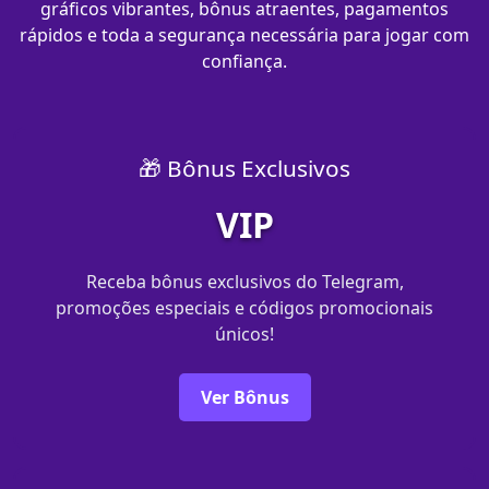
gráficos vibrantes, bônus atraentes, pagamentos
rápidos e toda a segurança necessária para jogar com
confiança.
🎁 Bônus Exclusivos
VIP
Receba bônus exclusivos do Telegram,
promoções especiais e códigos promocionais
únicos!
Ver Bônus