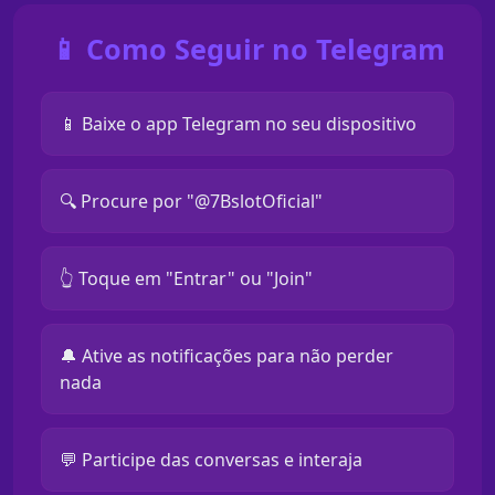
📱 Como Seguir no Telegram
📱 Baixe o app Telegram no seu dispositivo
🔍 Procure por "@7BslotOficial"
👆 Toque em "Entrar" ou "Join"
🔔 Ative as notificações para não perder
nada
💬 Participe das conversas e interaja