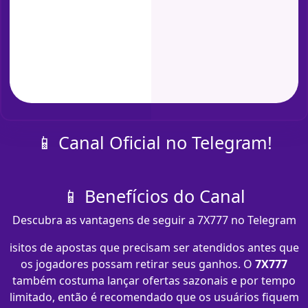
📱 Canal Oficial no Telegram!
📱 Benefícios do Canal
Descubra as vantagens de seguir a 7X777 no Telegram
isitos de apostas que precisam ser atendidos antes que
os jogadores possam retirar seus ganhos. O
7X777
também costuma lançar ofertas sazonais e por tempo
limitado, então é recomendado que os usuários fiquem