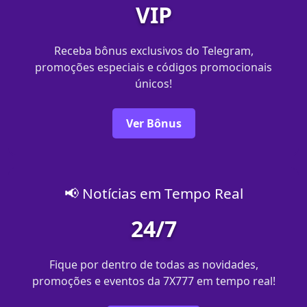
VIP
Receba bônus exclusivos do Telegram,
promoções especiais e códigos promocionais
únicos!
Ver Bônus
📢 Notícias em Tempo Real
24/7
Fique por dentro de todas as novidades,
promoções e eventos da 7X777 em tempo real!