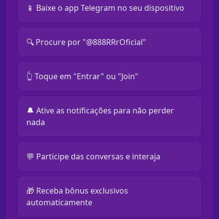
📱 Baixe o app Telegram no seu dispositivo
🔍 Procure por "@888RRrOficial"
👆 Toque em "Entrar" ou "Join"
🔔 Ative as notificações para não perder
nada
💬 Participe das conversas e interaja
🎁 Receba bônus exclusivos
automaticamente