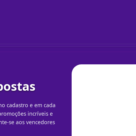
postas
no cadastro e em cada
promoções incríveis e
unte-se aos vencedores