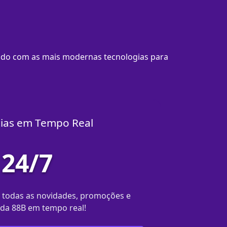
lvido com as mais modernas tecnologias para
cias em Tempo Real
24/7
e todas as novidades, promoções e
 da 88B em tempo real!