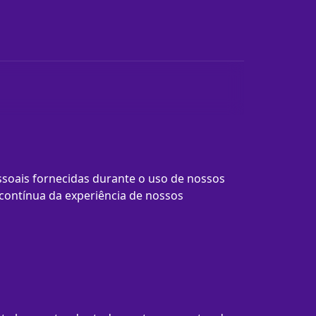
ssoais fornecidas durante o uso de nossos
 contínua da experiência de nossos