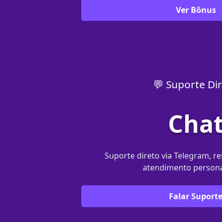
Ver Bônus
💬 Suporte Di
Cha
Suporte direto via Telegram, r
atendimento persona
Falar Suport