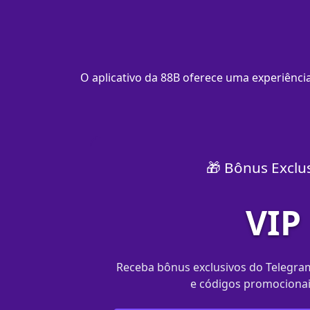
O aplicativo da 88B oferece uma experiênci
🎁 Bônus Exclu
VIP
Receba bônus exclusivos do Telegra
e códigos promocionai