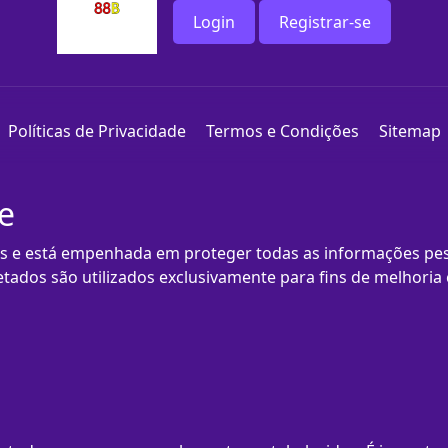
Login
Registrar-se
Políticas de Privacidade
Termos e Condições
Sitemap
de
ios e está empenhada em proteger todas as informações pe
tados são utilizados exclusivamente para fins de melhoria