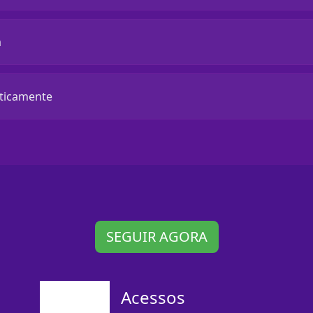
a
aticamente
SEGUIR AGORA
Acessos