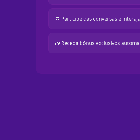
💬 Participe das conversas e interaj
🎁 Receba bônus exclusivos autom