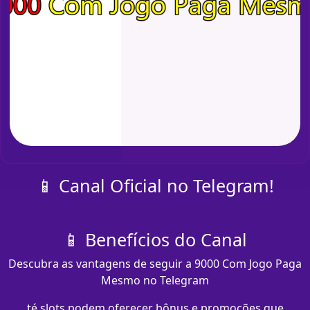
📱 Canal Oficial no Telegram!
📱 Benefícios do Canal
Descubra as vantagens de seguir a 9000 Com Jogo Paga
Mesmo no Telegram
té slots podem oferecer bônus e promoções que