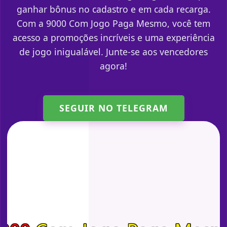
ganhar bônus no cadastro e em cada recarga.
Com a 9000 Com Jogo Paga Mesmo, você tem
acesso a promoções incríveis e uma experiência
de jogo inigualável. Junte-se aos vencedores
agora!
SEGUIR NO TELEGRAM