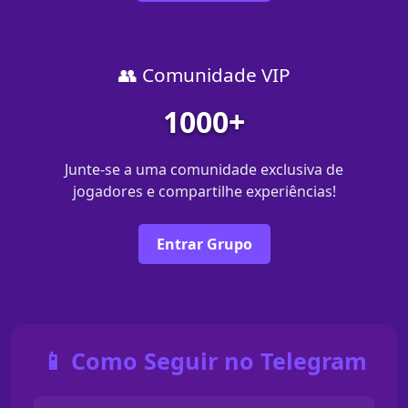
👥 Comunidade VIP
1000+
Junte-se a uma comunidade exclusiva de
jogadores e compartilhe experiências!
Entrar Grupo
📱 Como Seguir no Telegram