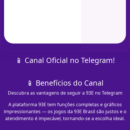
📱 Canal Oficial no Telegram!
📱 Benefícios do Canal
Descubra as vantagens de seguir a 93E no Telegram
A plataforma 93E tem funções completas e gráficos
impressionantes — os jogos da 93E Brasil são justos e o
atendimento é impecável, tornando-se a escolha ideal.