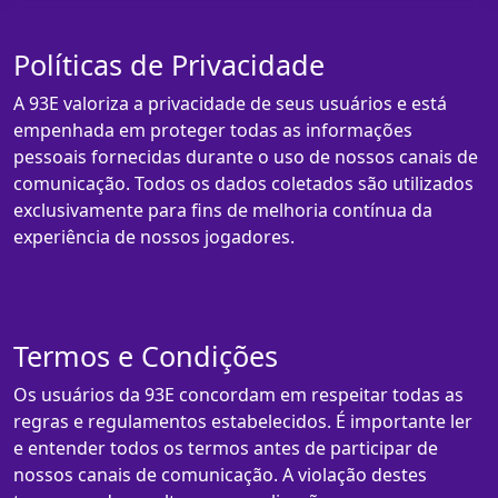
Políticas de Privacidade
A 93E valoriza a privacidade de seus usuários e está
empenhada em proteger todas as informações
pessoais fornecidas durante o uso de nossos canais de
comunicação. Todos os dados coletados são utilizados
exclusivamente para fins de melhoria contínua da
experiência de nossos jogadores.
Termos e Condições
Os usuários da 93E concordam em respeitar todas as
regras e regulamentos estabelecidos. É importante ler
e entender todos os termos antes de participar de
nossos canais de comunicação. A violação destes