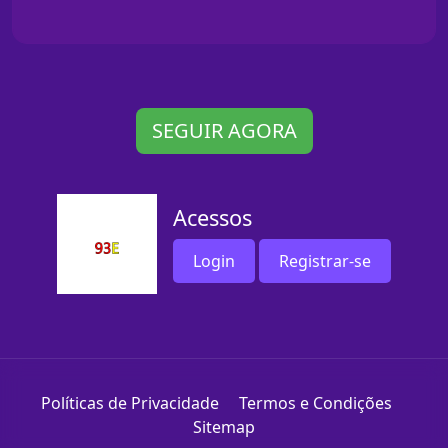
SEGUIR AGORA
Acessos
Login
Registrar-se
Políticas de Privacidade
Termos e Condições
Sitemap