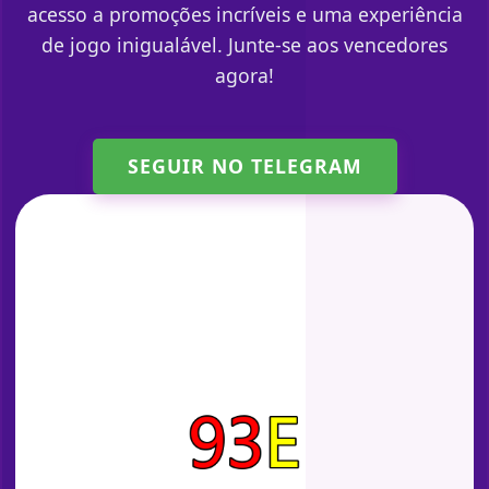
acesso a promoções incríveis e uma experiência
de jogo inigualável. Junte-se aos vencedores
agora!
SEGUIR NO TELEGRAM