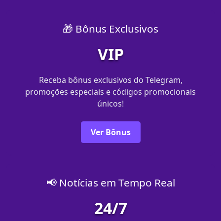
🎁 Bônus Exclusivos
VIP
Receba bônus exclusivos do Telegram,
promoções especiais e códigos promocionais
únicos!
Ver Bônus
📢 Notícias em Tempo Real
24/7