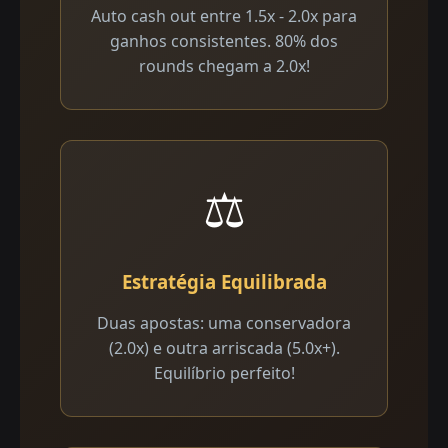
Auto cash out entre 1.5x - 2.0x para
ganhos consistentes. 80% dos
rounds chegam a 2.0x!
⚖️
Estratégia Equilibrada
Duas apostas: uma conservadora
(2.0x) e outra arriscada (5.0x+).
Equilíbrio perfeito!