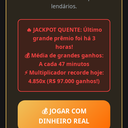
lendários.
🔥 JACKPOT QUENTE: Último
grande prêmio foi há 3
horas!
💰 Média de grandes ganhos:
A cada 47 minutos
⚡ Multiplicador recorde hoje:
4.850x (R$ 97.000 ganhos!)
💰 JOGAR COM
DINHEIRO REAL