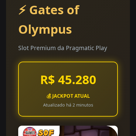
⚡ Gates of
Olympus
Slot Premium da Pragmatic Play
R$ 45.280
💰 JACKPOT ATUAL
Atualizado há 2 minutos