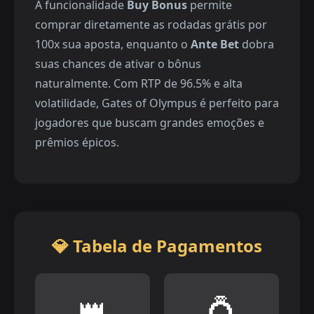
A funcionalidade
Buy Bonus
permite
comprar diretamente as rodadas grátis por
100x sua aposta, enquanto o
Ante Bet
dobra
suas chances de ativar o bônus
naturalmente. Com RTP de 96.5% e alta
volatilidade, Gates of Olympus é perfeito para
jogadores que buscam grandes emoções e
prêmios épicos.
💎 Tabela de Pagamentos
👑
💍