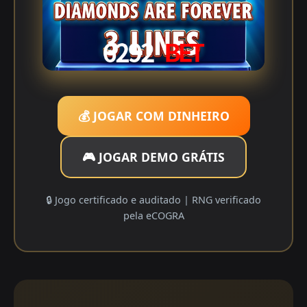
💰 JOGAR COM DINHEIRO
🎮 JOGAR DEMO GRÁTIS
🔒 Jogo certificado e auditado | RNG verificado
pela eCOGRA