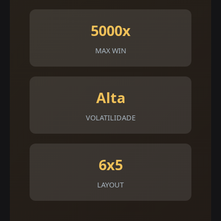
5000x
MAX WIN
Alta
VOLATILIDADE
6x5
LAYOUT