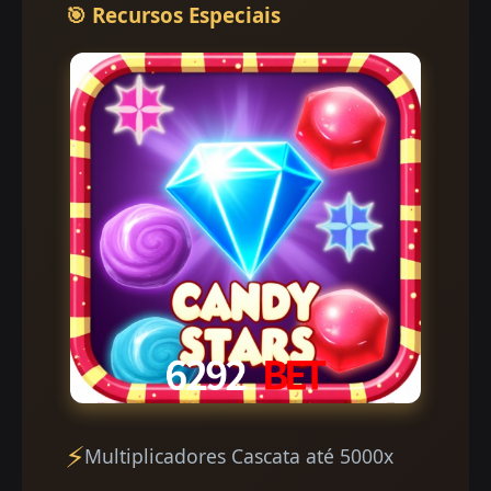
🎯 Recursos Especiais
Multiplicadores Cascata até 5000x