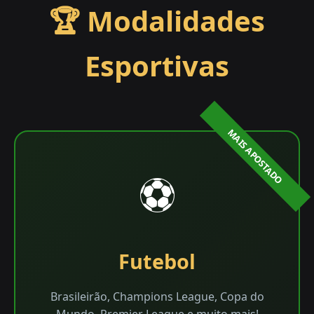
🏆 Modalidades
Esportivas
⚽
Futebol
Brasileirão, Champions League, Copa do