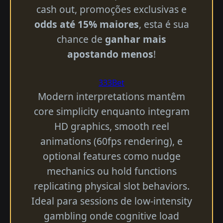
cash out, promoções exclusivas e
odds até 15% maiores
, esta é sua
chance de
ganhar mais
apostando menos
!
333Bet
Modern interpretations mantêm
core simplicity enquanto integram
HD graphics, smooth reel
animations (60fps rendering), e
optional features como nudge
mechanics ou hold functions
replicating physical slot behaviors.
Ideal para sessions de low-intensity
gambling onde cognitive load