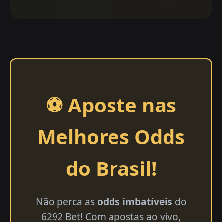
⚽ Aposte nas
Melhores Odds
do Brasil!
Não perca as
odds imbatíveis
do
6292 Bet! Com apostas ao vivo,