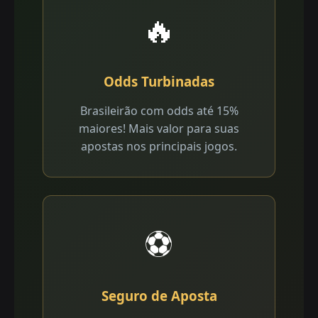
🔥
Odds Turbinadas
Brasileirão com odds até 15%
maiores! Mais valor para suas
apostas nos principais jogos.
⚽
Seguro de Aposta