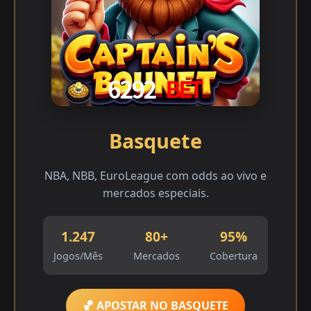
Basquete
NBA, NBB, EuroLeague com odds ao vivo e
mercados especiais.
1.247
80+
95%
Jogos/Mês
Mercados
Cobertura
🏀 APOSTAR NO BASQUETE