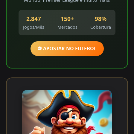
Mundo, Premier League e muito mais!
2.847
150+
98%
Jogos/Mês
Mercados
Cobertura
⚽ APOSTAR NO FUTEBOL