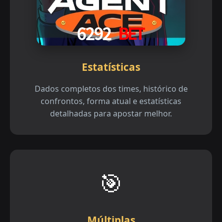
Estatísticas
Dados completos dos times, histórico de
confrontos, forma atual e estatísticas
detalhadas para apostar melhor.
🎯
Múltiplas