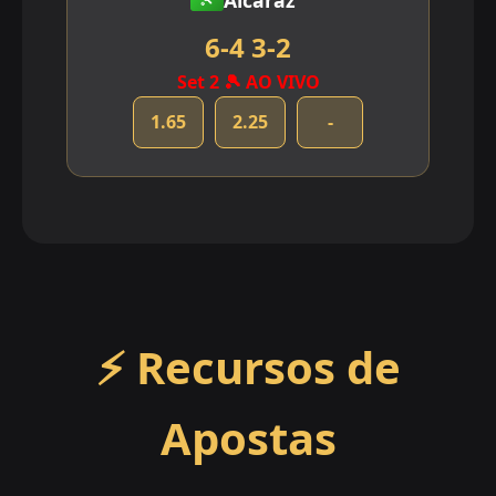
Alcaraz
🎾
6-4 3-2
Set 2 🎾 AO VIVO
1.65
2.25
-
⚡ Recursos de
Apostas